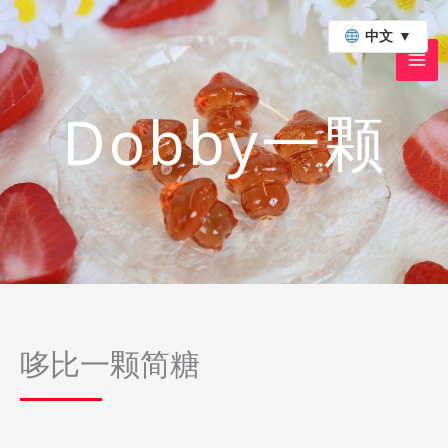
跳
至
中文
▼
内
容
Dobby一颗
哆比一颗简糖