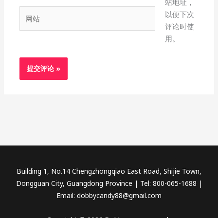
站地址，
箱
网
以便下次
*
站
评论时使
用。
Building 1, No.14 Chengzhongqiao East Road, Shijie Town,
Dongguan City, Guangdong Province | Tel: 800-065-1688 |
Email: dobbycandy88@gmail.com