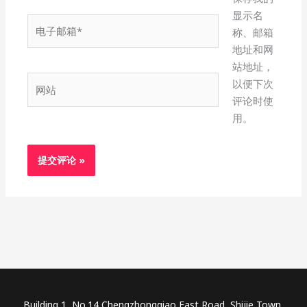
显示名
电
称、邮箱
子
地址和网
邮
站地址，
箱
网
以便下次
*
站
评论时使
用。
Building 1, No.14 Chengzhongqiao East Road, Shijie Town,