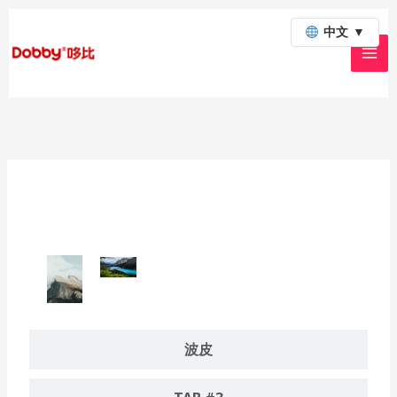
跳
中文
▼
至
内
容
果汁
波皮